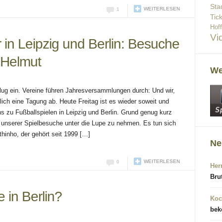
Sta
WEITERLESEN
1
Tic
Hof
Vi
 in Leipzig und Berlin: Besuche
d Helmut
We
lug ein. Vereine führen Jahresversammlungen durch: Und wir,
rlich eine Tagung ab. Heute Freitag ist es wieder soweit und
 uns zu Fußballspielen in Leipzig und Berlin. Grund genug kurz
 unserer Spielbesuche unter die Lupe zu nehmen. Es tun sich
hinho, der gehört seit 1999 […]
Ne
WEITERLESEN
0
Her
Bru
 in Berlin?
Koc
bek