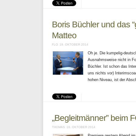
Boris Büchler und das “
Matteo
FLO
19. OKTOBER 2014
Oh je. Die kumpelig-deuts
Ausnahmsweise nicht in Fo
Büchler. Ist schon das Int
uns nichts vor) Interimscoa
hohen Niveau, ist der Absc
„Begleitmänner” beim FC
THOMAS
16. OKTOBER 2014
Premiere gestern Abend im 