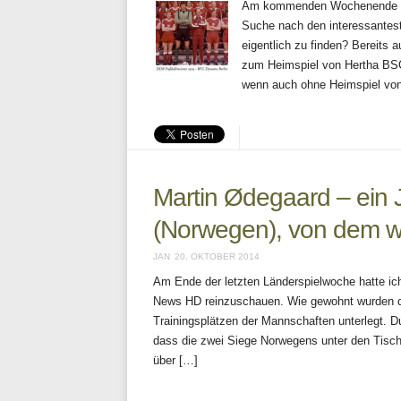
Am kommenden Wochenende wer
Suche nach den interessantes
eigentlich zu finden? Bereit
zum Heimspiel von Hertha BSC
wenn auch ohne Heimspiel von 
Martin Ødegaard – ei
(Norwegen), von dem w
JAN
20. OKTOBER 2014
Am Ende der letzten Länderspielwoche hatte ic
News HD reinzuschauen. Wie gewohnt wurden di
Trainingsplätzen der Mannschaften unterlegt. 
dass die zwei Siege Norwegens unter den Tisch 
über […]