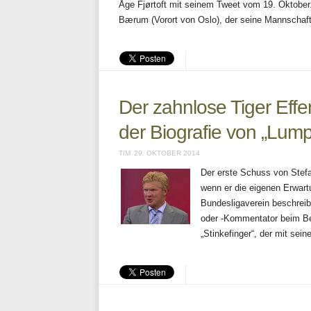
Åge Fjørtoft mit seinem Tweet vom 19. Oktober.
Bærum (Vorort von Oslo), der seine Mannschaft
Der zahnlose Tiger Effen
der Biografie von „Lum
TIM
29. OKTOBER 2014
Der erste Schuss von Stefa
wenn er die eigenen Erwart
Bundesligaverein beschreibt
oder -Kommentator beim Be
„Stinkefinger“, der mit sei