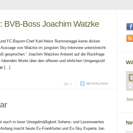
te: BVB-Boss Joachim Watzke
und FC-Bayern-Chef Karl-Heinz Rummenigge keine dicken
e Aussage von Watzke im jüngsten Sky-Interview unterstreicht
neß gesprochen.” Joachim Watzkes Antwort auf die Rückfrage
 lobenden Worte über den offenen und ehrlichen Umgangsstil
Wä
ge […]
WEITERLESEN
0
Jet
ar
Ne
wir euch in loser Unregelmäßigkeit Sehens- und Lesenswertes
n Anfang macht heute Ex-Frankfurter und Ex-Sky Experte Jan