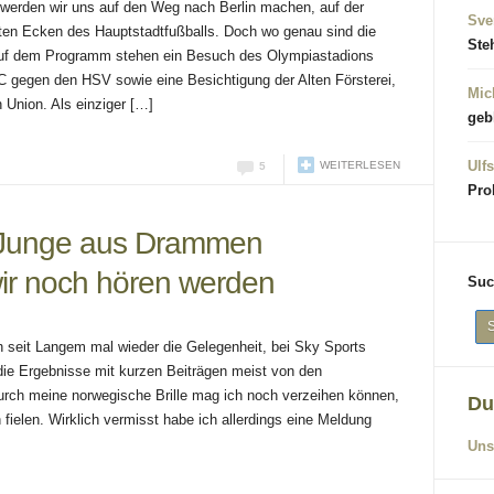
den wir uns auf den Weg nach Berlin machen, auf der
Sve
ten Ecken des Hauptstadtfußballs. Doch wo genau sind die
Ste
s auf dem Programm stehen ein Besuch des Olympiastadions
 gegen den HSV sowie eine Besichtigung der Alten Försterei,
Mic
Union. Als einziger […]
geb
Ulfs
WEITERLESEN
5
Pro
n Junge aus Drammen
ir noch hören werden
Suc
h seit Langem mal wieder die Gelegenheit, bei Sky Sports
e Ergebnisse mit kurzen Beiträgen meist von den
Durch meine norwegische Brille mag ich noch verzeihen können,
Du
fielen. Wirklich vermisst habe ich allerdings eine Meldung
Uns