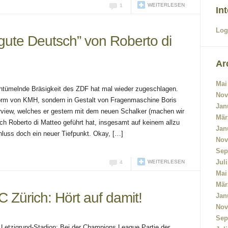
WEITERLESEN
1
In
Log
gute Deutsch” von Roberto di
Ar
Mai
chtümelnde Bräsigkeit des ZDF hat mal wieder zugeschlagen.
Nov
rm von KMH, sondern in Gestalt von Fragenmaschine Boris
Jan
erview, welches er gestern mit dem neuen Schalker (machen wir
Mär
ch Roberto di Matteo geführt hat, insgesamt auf keinem allzu
Jan
hluss doch ein neuer Tiefpunkt. Okay, […]
Nov
Sep
Jul
WEITERLESEN
4
Mai
Mär
 Zürich: Hört auf damit!
Jan
Nov
Sep
Letzigrund-Stadion: Bei der Champions League Partie der