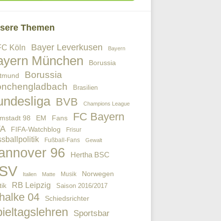
sere Themen
Bayer Leverkusen
FC Köln
Bayern
ayern München
Borussia
Borussia
tmund
nchengladbach
Brasilien
undesliga
BVB
Champions League
FC Bayern
EM
Fans
mstadt 98
FA
FIFA-Watchblog
Frisur
sballpolitik
Fußball-Fans
Gewalt
annover 96
Hertha BSC
SV
Norwegen
Musik
Italien
Matte
RB Leipzig
tik
Saison 2016/2017
halke 04
Schiedsrichter
ieltagslehren
Sportsbar