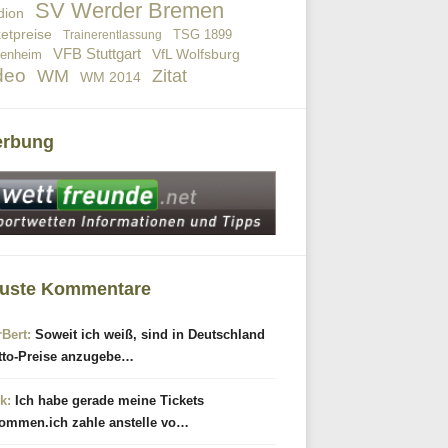
SV Werder Bremen
dion
ketpreise
TSG 1899
Trainerentlassung
VFB Stuttgart
VfL Wolfsburg
fenheim
deo
WM
Zitat
WM 2014
rbung
uste Kommentare
rBert:
Soweit ich weiß, sind in Deutschland
tto-Preise anzugebe…
k:
Ich habe gerade meine Tickets
ommen.ich zahle anstelle vo…