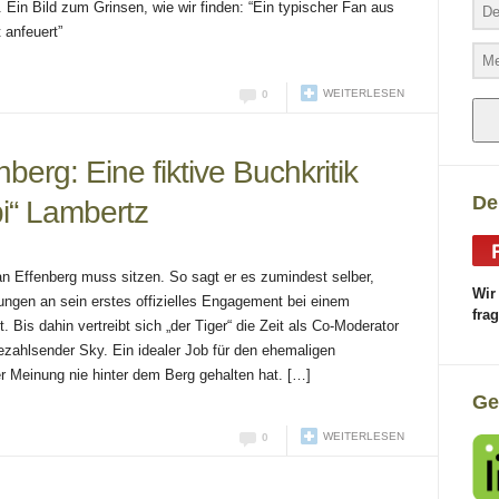
 Ein Bild zum Grinsen, wie wir finden: “Ein typischer Fan aus
 anfeuert”
WEITERLESEN
0
berg: Eine fiktive Buchkritik
De
pi“ Lambertz
n Effenberg muss sitzen. So sagt er es zumindest selber,
Wir
ungen an sein erstes offizielles Engagement bei einem
fra
. Bis dahin vertreibt sich „der Tiger“ die Zeit als Co-Moderator
zahlsender Sky. Ein idealer Job für den ehemaligen
ner Meinung nie hinter dem Berg gehalten hat. […]
Ge
WEITERLESEN
0