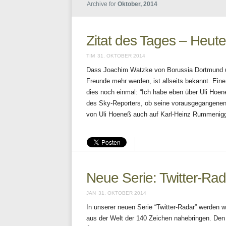
Archive for
Oktober, 2014
Zitat des Tages – Heu
TIM
31. OKTOBER 2014
Dass Joachim Watzke von Borussia Dortmund 
Freunde mehr werden, ist allseits bekannt. Ein
dies noch einmal: “Ich habe eben über Uli Hoe
des Sky-Reporters, ob seine vorausgegangenen
von Uli Hoeneß auch auf Karl-Heinz Rummenig
Neue Serie: Twitter-Rad
JAN
31. OKTOBER 2014
In unserer neuen Serie “Twitter-Radar” werden 
aus der Welt der 140 Zeichen nahebringen. De