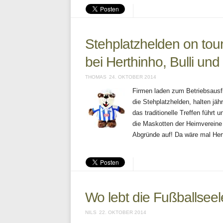
Stehplatzhelden on tour
bei Herthinho, Bulli un
THOMAS
24. OKTOBER 2014
Firmen laden zum Betriebsausf
die Stehplatzhelden, halten jäh
das traditionelle Treffen führt
die Maskotten der Heimvereine
Abgründe auf! Da wäre mal Hert
Wo lebt die Fußballseele
NILS
22. OKTOBER 2014