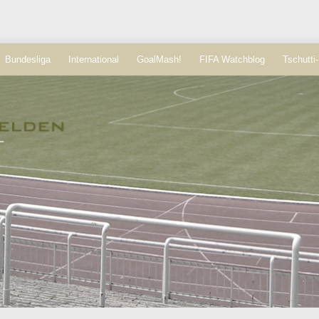
Bundesliga
International
GoalMash!
FIFA Watchblog
Tschutti-