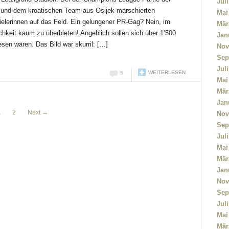
Jul
und dem kroatischen Team aus Osijek marschierten
Mai
ielerinnen auf das Feld. Ein gelungener PR-Gag? Nein, im
Mär
ichkeit kaum zu überbieten! Angeblich sollen sich über 1’500
Jan
sen wären. Das Bild war skurril: […]
Nov
Sep
Jul
WEITERLESEN
5
Mai
Mär
Jan
1
2
Next →
Nov
Sep
Jul
Mai
Mär
Jan
Nov
Sep
Jul
Mai
Mär