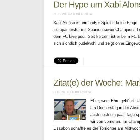
Der Hype um Xabi Alon
NILS
28. OKTOBER 2014
Xabi Alonso ist ein großer Spieler, keine Frage.
Europameister mit Spanien sowie Champions Le
dem FC Liverpool. Seit kurzem ist er beim FC 
sich sichtlich pudelwohl und zeigt ohne Einge
Zitat(e) der Woche: Mar
FLO
26. OKTOBER 2014
Ehre, wem Ehre gebührt. U
am Donnerstag in der Absch
auch noch ein paar Tage s
wir von vorne an. Im Cham
Lissabon schaffte es der Torrichter am Mittwoc