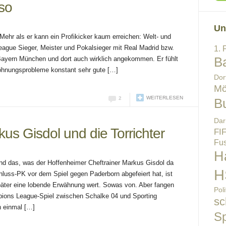
so
Un
 Mehr als er kann ein Profikicker kaum erreichen: Welt- und
ague Sieger, Meister und Pokalsieger mit Real Madrid bzw.
1. 
Bayern München und dort auch wirklich angekommen. Er fühlt
B
wöhnungsprobleme konstant sehr gute […]
Dor
Mö
WEITERLESEN
2
B
Dar
kus Gisdol und die Torrichter
FI
Fus
H
nd das, was der Hoffenheimer Cheftrainer Markus Gisdol da
H
luss-PK vor dem Spiel gegen Paderborn abgefeiert hat, ist
päter eine lobende Erwähnung wert. Sowas von. Aber fangen
Poli
pions League-Spiel zwischen Schalke 04 und Sporting
sc
h einmal […]
Sp