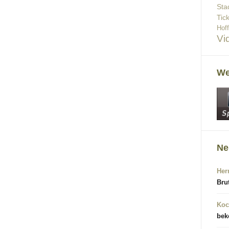
Sta
Tic
Hof
Vi
We
Ne
Her
Bru
Koc
bek