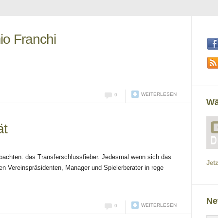
io Franchi
WEITERLESEN
0
Wä
ät
eobachten: das Transferschlussfieber. Jedesmal wenn sich das
Jet
aten Vereinspräsidenten, Manager und Spielerberater in rege
Ne
WEITERLESEN
0