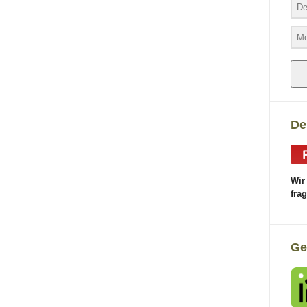
De
Wir
fra
Ge