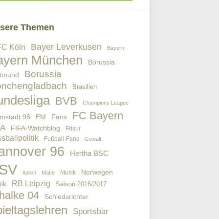
sere Themen
Bayer Leverkusen
FC Köln
Bayern
ayern München
Borussia
Borussia
tmund
nchengladbach
Brasilien
undesliga
BVB
Champions League
FC Bayern
EM
Fans
mstadt 98
FA
FIFA-Watchblog
Frisur
sballpolitik
Fußball-Fans
Gewalt
annover 96
Hertha BSC
SV
Norwegen
Musik
Italien
Matte
RB Leipzig
tik
Saison 2016/2017
halke 04
Schiedsrichter
ieltagslehren
Sportsbar