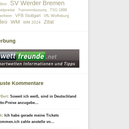
SV Werder Bremen
dion
ketpreise
TSG 1899
Trainerentlassung
VFB Stuttgart
VfL Wolfsburg
fenheim
deo
WM
Zitat
WM 2014
rbung
uste Kommentare
rBert:
Soweit ich weiß, sind in Deutschland
tto-Preise anzugebe…
k:
Ich habe gerade meine Tickets
ommen.ich zahle anstelle vo…