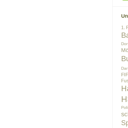
Un
1. 
B
Dor
Mö
B
Dar
FI
Fus
H
H
Poli
sc
Sp