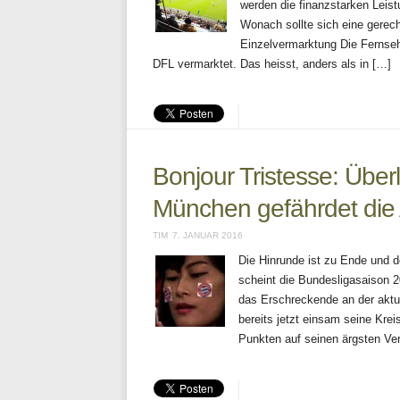
werden die finanzstarken Leis
Wonach sollte sich eine gerec
Einzelvermarktung Die Fernsehr
DFL vermarktet. Das heisst, anders als in […]
Bonjour Tristesse: Übe
München gefährdet die A
TIM
7. JANUAR 2016
Die Hinrunde ist zu Ende und d
scheint die Bundesligasaison 
das Erschreckende an der aktue
bereits jetzt einsam seine Kre
Punkten auf seinen ärgsten Ve