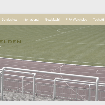
Bundesliga
International
GoalMash!
FIFA Watchblog
Tschutti-