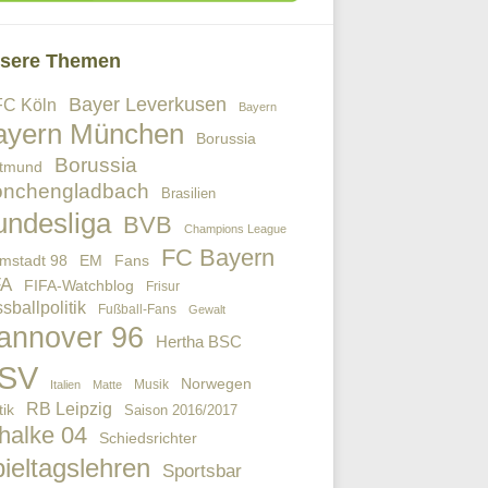
sere Themen
Bayer Leverkusen
FC Köln
Bayern
ayern München
Borussia
Borussia
tmund
nchengladbach
Brasilien
undesliga
BVB
Champions League
FC Bayern
EM
Fans
mstadt 98
FA
FIFA-Watchblog
Frisur
sballpolitik
Fußball-Fans
Gewalt
annover 96
Hertha BSC
SV
Norwegen
Musik
Italien
Matte
RB Leipzig
tik
Saison 2016/2017
halke 04
Schiedsrichter
ieltagslehren
Sportsbar