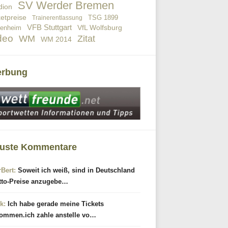
SV Werder Bremen
dion
ketpreise
TSG 1899
Trainerentlassung
VFB Stuttgart
VfL Wolfsburg
fenheim
deo
WM
Zitat
WM 2014
rbung
uste Kommentare
rBert:
Soweit ich weiß, sind in Deutschland
tto-Preise anzugebe…
k:
Ich habe gerade meine Tickets
ommen.ich zahle anstelle vo…