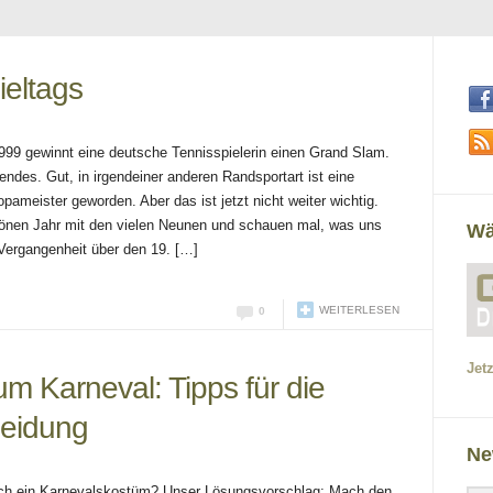
ieltags
999 gewinnt eine deutsche Tennisspielerin einen Grand Slam.
ndes. Gut, in irgendeiner anderen Randsportart ist eine
meister geworden. Aber das ist jetzt nicht weiter wichtig.
hönen Jahr mit den vielen Neunen und schauen mal, was uns
Wä
 Vergangenheit über den 19. […]
WEITERLESEN
0
Jet
m Karneval: Tipps für die
leidung
Ne
noch ein Karnevalskostüm? Unser Lösungsvorschlag: Mach den