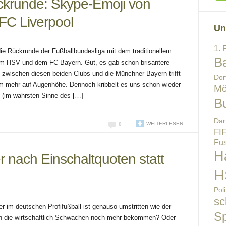
ckrunde: Skype-Emoji von
FC Liverpool
Un
1. 
ie Rückrunde der Fußballbundesliga mit dem traditionellem
B
m HSV und dem FC Bayern. Gut, es gab schon brisantere
le zwischen diesen beiden Clubs und die Münchner Bayern trifft
Dor
m mehr auf Augenhöhe. Dennoch kribbelt es uns schon wieder
Mö
rn (im wahrsten Sinne des […]
B
Dar
WEITERLESEN
0
FI
Fus
H
r nach Einschaltquoten statt
H
Poli
sc
er im deutschen Profifußball ist genauso umstritten wie der
Sp
n die wirtschaftlich Schwachen noch mehr bekommen? Oder