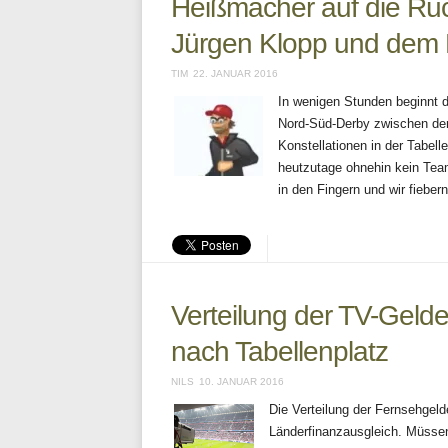
Heißmacher auf die Rü
Jürgen Klopp und dem 
TIM
22. JANUAR 2016
In wenigen Stunden beginnt d
Nord-Süd-Derby zwischen de
Konstellationen in der Tabel
heutzutage ohnehin kein Tea
in den Fingern und wir fiebe
Verteilung der TV-Gelde
nach Tabellenplatz
NILS
10. JANUAR 2016
Die Verteilung der Fernsehgeld
Länderfinanzausgleich. Müsse