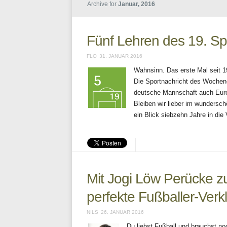
Archive for
Januar, 2016
Fünf Lehren des 19. Sp
FLO
31. JANUAR 2016
Wahnsinn. Das erste Mal seit 1
Die Sportnachricht des Wochene
deutsche Mannschaft auch Europa
Bleiben wir lieber im wundersc
ein Blick siebzehn Jahre in die
Mit Jogi Löw Perücke zu
perfekte Fußballer-Verk
NILS
26. JANUAR 2016
Du liebst Fußball und brauchst 