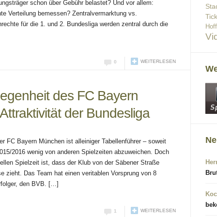
tungsträger schon über Gebühr belastet? Und vor allem:
Sta
hte Verteilung bemessen? Zentralvermarktung vs.
Tic
echte für die 1. und 2. Bundesliga werden zentral durch die
Hof
Vi
WEITERLESEN
0
We
rlegenheit des FC Bayern
ttraktivität der Bundesliga
Ne
er FC Bayern München ist alleiniger Tabellenführer – soweit
2015/2016 wenig von anderen Spielzeiten abzuweichen. Doch
Her
llen Spielzeit ist, dass der Klub von der Säbener Straße
Bru
ise zieht. Das Team hat einen veritablen Vorsprung von 8
rfolger, den BVB. […]
Koc
bek
WEITERLESEN
1