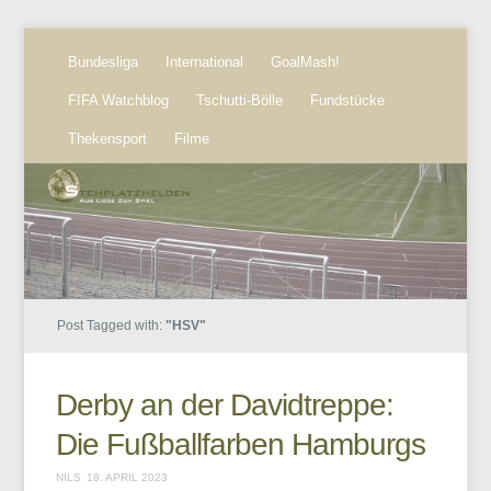
Bundesliga
International
GoalMash!
FIFA Watchblog
Tschutti-Bölle
Fundstücke
Thekensport
Filme
Post Tagged with:
"HSV"
Derby an der Davidtreppe:
Die Fußballfarben Hamburgs
NILS
18. APRIL 2023