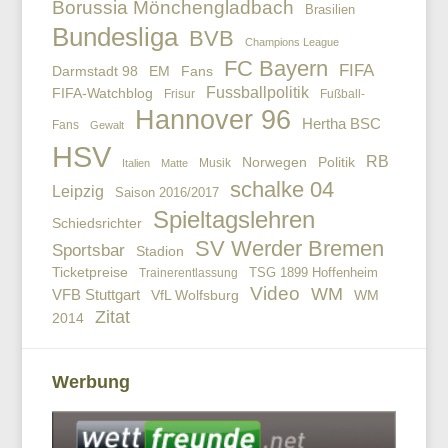
Borussia Mönchengladbach
Brasilien
Bundesliga
BVB
Champions League
FC Bayern
FIFA
EM
Fans
Darmstadt 98
Fussballpolitik
FIFA-Watchblog
Frisur
Fußball-
Hannover 96
Hertha BSC
Fans
Gewalt
HSV
RB
Politik
Norwegen
Musik
Italien
Matte
schalke 04
Leipzig
Saison 2016/2017
Spieltagslehren
Schiedsrichter
SV Werder Bremen
Sportsbar
Stadion
Ticketpreise
TSG 1899 Hoffenheim
Trainerentlassung
Video
WM
VFB Stuttgart
VfL Wolfsburg
WM
Zitat
2014
Werbung