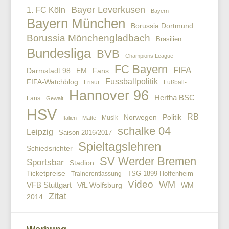
Bayer Leverkusen
1. FC Köln
Bayern
Bayern München
Borussia Dortmund
Borussia Mönchengladbach
Brasilien
Bundesliga
BVB
Champions League
FC Bayern
FIFA
EM
Fans
Darmstadt 98
Fussballpolitik
FIFA-Watchblog
Frisur
Fußball-
Hannover 96
Hertha BSC
Fans
Gewalt
HSV
RB
Politik
Norwegen
Musik
Italien
Matte
schalke 04
Leipzig
Saison 2016/2017
Spieltagslehren
Schiedsrichter
SV Werder Bremen
Sportsbar
Stadion
Ticketpreise
TSG 1899 Hoffenheim
Trainerentlassung
Video
WM
VFB Stuttgart
VfL Wolfsburg
WM
Zitat
2014