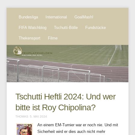
Bundesliga
International
GoalMash!
FIFA Watchblog
Tschutti-Bölle
Fundstücke
Thekensport
Filme
Tschutti Heftli 2024: Und wer
bitte ist Roy Chipolina?
THOMAS
5. MAI 2024
An einem EM-Turnier war er noch nie. Und mit
Sicherheit wird er dies auch nicht mehr