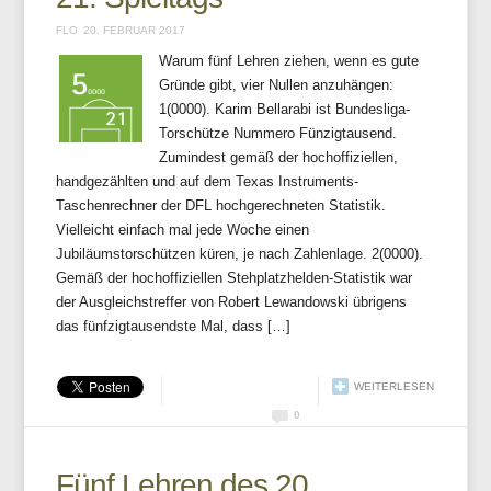
FLO
20. FEBRUAR 2017
Warum fünf Lehren ziehen, wenn es gute
Gründe gibt, vier Nullen anzuhängen:
1(0000). Karim Bellarabi ist Bundesliga-
Torschütze Nummero Fünzigtausend.
Zumindest gemäß der hochoffiziellen,
handgezählten und auf dem Texas Instruments-
Taschenrechner der DFL hochgerechneten Statistik.
Vielleicht einfach mal jede Woche einen
Jubiläumstorschützen küren, je nach Zahlenlage. 2(0000).
Gemäß der hochoffiziellen Stehplatzhelden-Statistik war
der Ausgleichstreffer von Robert Lewandowski übrigens
das fünfzigtausendste Mal, dass […]
WEITERLESEN
0
Fünf Lehren des 20.