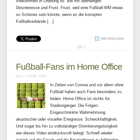
vollkommen in Ordnung ist. Bei mir überwiegen
Desinteresse und Frust. Frust, weil eine Fußball-WM etwas
so Schönes sein könnte, wenn es die korrupten
Fußballverbände […]
WEITERLESEN
0
Fußball-Fans im Home Office
NILS
1. APRIL 2020
In Zeiten von Corona und vor allem ohne
Fußball haben auch Fans besonders zu
leiden. Home Office ist nichts für
Stadiongänger. Die Folgen:
Eingeschränkte Wahrnehmung
akustischer oder visueller Ereignisse. Schreckhaftigkeit.
Und sogar bis hin zu vollständiger Orientierungslosigkeit
wie dieses Video eindrucksvoll belegt: Schnell wieder
zurück auf die Couch und die Ersatzdrogen zu fehlenden