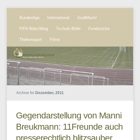
Bundesliga
International
GoalMash!
FIFA Watchblog
Tschutti-Bölle
Fundstücke
Thekensport
Filme
Archive for
Dezember, 2011
Gegendarstellung von Manni
Breukmann: 11Freunde auch
presserechtlich blitzsauber