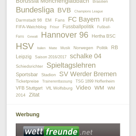
Borussia Mönchengladbach
Brasilien
Bundesliga
BVB
Champions League
FC Bayern
FIFA
EM
Fans
Darmstadt 98
Fussballpolitik
FIFA-Watchblog
Frisur
Fußball-
Hannover 96
Hertha BSC
Fans
Gewalt
HSV
RB
Politik
Norwegen
Musik
Italien
Matte
schalke 04
Leipzig
Saison 2016/2017
Spieltagslehren
Schiedsrichter
SV Werder Bremen
Sportsbar
Stadion
Ticketpreise
TSG 1899 Hoffenheim
Trainerentlassung
Video
WM
VFB Stuttgart
VfL Wolfsburg
WM
Zitat
2014
Werbung