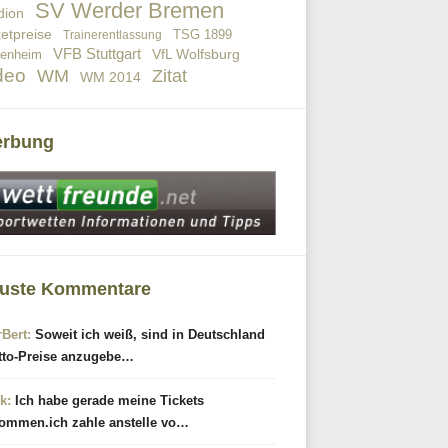
SV Werder Bremen
dion
ketpreise
TSG 1899
Trainerentlassung
VFB Stuttgart
VfL Wolfsburg
fenheim
deo
WM
Zitat
WM 2014
rbung
uste Kommentare
rBert:
Soweit ich weiß, sind in Deutschland
tto-Preise anzugebe…
k:
Ich habe gerade meine Tickets
ommen.ich zahle anstelle vo…