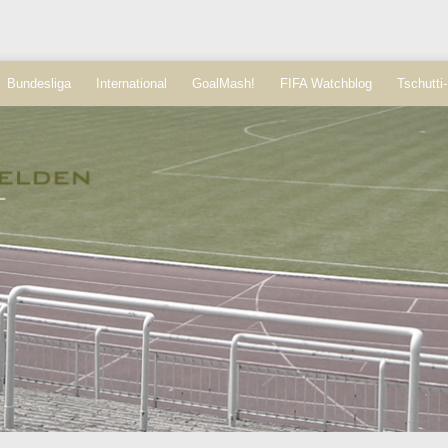
Bundesliga
International
GoalMash!
FIFA Watchblog
Tschutti-