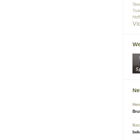
Sta
Tic
Hof
Vi
We
Ne
Her
Bru
Koc
bek