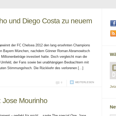
nho und Diego Costa zu neuem
gewinnt der FC Chelsea 2012 den lang ersehnten Champions
egen Bayern München, nachdem Gönner Roman Abramowitsch
Wä
e Millionenbeträge investiert hatte. Doch vergleicht man die
mfeld, der Fans sowie bei unabhängigen Beobachtern mit
soluten Stimmungshoch. Die Rückkehr des verlorenen […]
WEITERLESEN
0
Jet
e: Jose Mourinho
Ne
m Moment – perfekt für mich! …sagte The special One, Jose