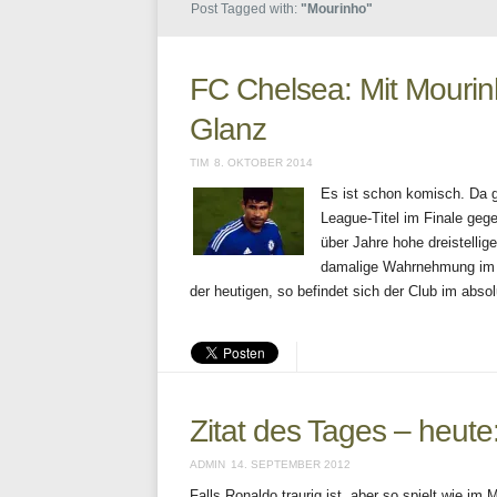
Post Tagged with:
"Mourinho"
FC Chelsea: Mit Mouri
Glanz
TIM
8. OKTOBER 2014
Es ist schon komisch. Da 
League-Titel im Finale g
über Jahre hohe dreistellig
damalige Wahrnehmung im U
der heutigen, so befindet sich der Club im ab
Zitat des Tages – heut
ADMIN
14. SEPTEMBER 2012
Falls Ronaldo traurig ist, aber so spielt wie i