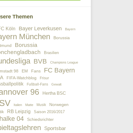
sere Themen
Bayer Leverkusen
FC Köln
Bayern
ayern München
Borussia
Borussia
tmund
nchengladbach
Brasilien
undesliga
BVB
Champions League
FC Bayern
EM
Fans
mstadt 98
FA
FIFA-Watchblog
Frisur
sballpolitik
Fußball-Fans
Gewalt
annover 96
Hertha BSC
SV
Norwegen
Musik
Italien
Matte
RB Leipzig
tik
Saison 2016/2017
halke 04
Schiedsrichter
ieltagslehren
Sportsbar