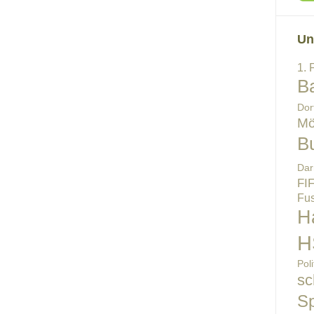
Un
1. 
B
Dor
Mö
B
Dar
FI
Fus
H
H
Poli
sc
Sp