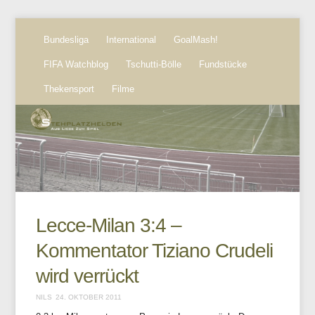
Bundesliga
International
GoalMash!
FIFA Watchblog
Tschutti-Bölle
Fundstücke
Thekensport
Filme
Lecce-Milan 3:4 –
Kommentator Tiziano Crudeli
wird verrückt
NILS
24. OKTOBER 2011