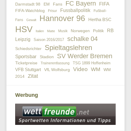
FC Bayern
FIFA
EM
Fans
Darmstadt 98
Fussballpolitik
FIFA-Watchblog
Frisur
Fußball-
Hannover 96
Hertha BSC
Fans
Gewalt
HSV
RB
Politik
Norwegen
Musik
Italien
Matte
schalke 04
Leipzig
Saison 2016/2017
Spieltagslehren
Schiedsrichter
SV Werder Bremen
Sportsbar
Stadion
Ticketpreise
TSG 1899 Hoffenheim
Trainerentlassung
Video
WM
VFB Stuttgart
VfL Wolfsburg
WM
Zitat
2014
Werbung