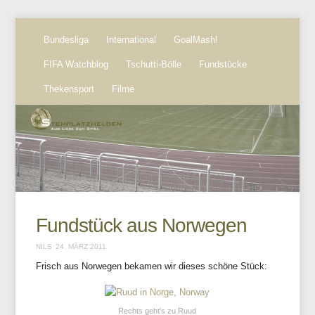
Bundesliga
International
GoalMash!
FIFA Watchblog
Tschutti-Bölle
Fundstücke
Thekensport
Filme
Fundstück aus Norwegen
NILS
24. MÄRZ 2011
Frisch aus Norwegen bekamen wir dieses schöne Stück:
Rechts geht's zu Ruud