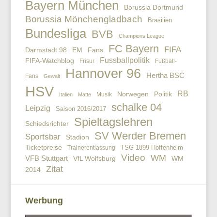
Bayern München
Borussia Dortmund
Borussia Mönchengladbach
Brasilien
Bundesliga
BVB
Champions League
FC Bayern
FIFA
EM
Fans
Darmstadt 98
Fussballpolitik
FIFA-Watchblog
Frisur
Fußball-
Hannover 96
Hertha BSC
Fans
Gewalt
HSV
RB
Politik
Norwegen
Musik
Italien
Matte
schalke 04
Leipzig
Saison 2016/2017
Spieltagslehren
Schiedsrichter
SV Werder Bremen
Sportsbar
Stadion
Ticketpreise
TSG 1899 Hoffenheim
Trainerentlassung
Video
WM
VFB Stuttgart
VfL Wolfsburg
WM
Zitat
2014
Werbung