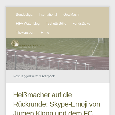
Bundesliga
International
GoalMash!
FIFA Watchblog
Tschutti-Bölle
Fundstücke
Thekensport
Filme
Post Tagged with:
"Liverpool"
Heißmacher auf die
Rückrunde: Skype-Emoji von
Jürgen Klopp und dem FC