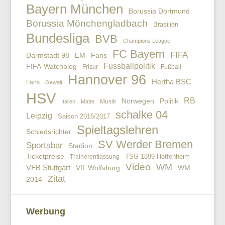
Bayern München
Borussia Dortmund
Borussia Mönchengladbach
Brasilien
Bundesliga
BVB
Champions League
FC Bayern
FIFA
EM
Fans
Darmstadt 98
Fussballpolitik
FIFA-Watchblog
Frisur
Fußball-
Hannover 96
Hertha BSC
Fans
Gewalt
HSV
RB
Politik
Norwegen
Musik
Italien
Matte
schalke 04
Leipzig
Saison 2016/2017
Spieltagslehren
Schiedsrichter
SV Werder Bremen
Sportsbar
Stadion
Ticketpreise
TSG 1899 Hoffenheim
Trainerentlassung
Video
WM
VFB Stuttgart
VfL Wolfsburg
WM
Zitat
2014
Werbung